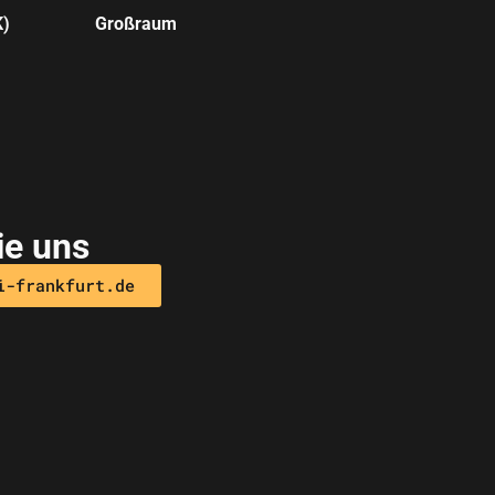
K)
Großraum
ie uns
i-frankfurt.de