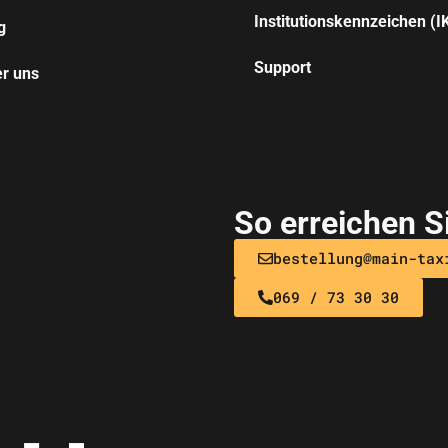
Institutionskennzeichen (I
g
Support
r uns
So erreichen S
bestellung@main-tax
069 / 73 30 30