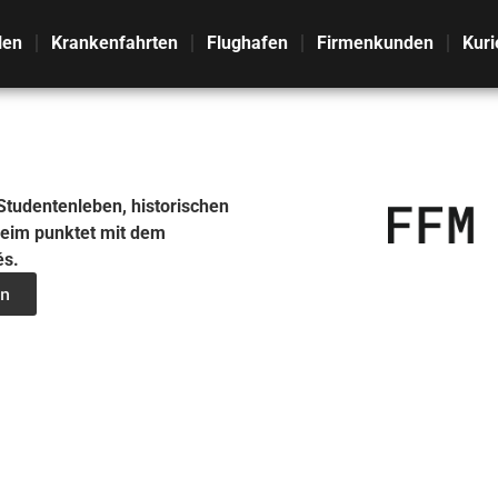
len
Krankenfahrten
Flughafen
Firmenkunden
Kuri
 Studentenleben, historischen
eim punktet mit dem
és.
n