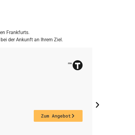
len Frankfurts.
bei der Ankunft an Ihrem Ziel.
Taxifahrt
zwisch
und
Hau
14.9
Zum Angebot
Verfügbar