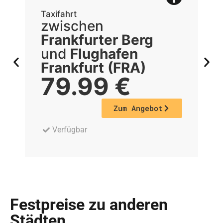
Taxifahrt
Ta
zwischen
z
Frankfurter Berg
F
und
Flughafen
Frankfurt (FRA)
F
79.99
€
Zum Angebot
Verfügbar
Festpreise zu anderen
Städten