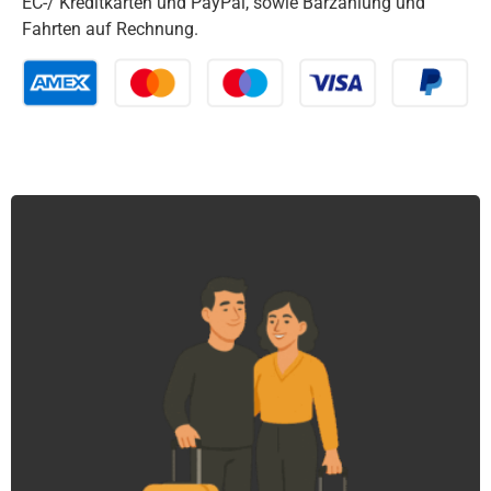
EC-/ Kreditkarten und PayPal, sowie Barzahlung und
Fahrten auf Rechnung.