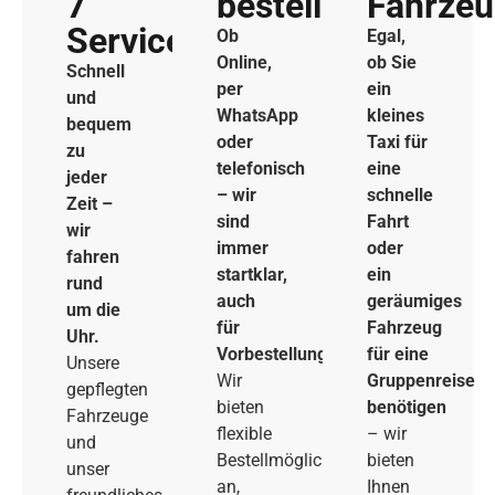
7
bestellen
Fahrze
Service
Ob
Egal,
Online,
ob Sie
Schnell
per
ein
und
WhatsApp
kleines
bequem
oder
Taxi für
zu
telefonisch
eine
jeder
– wir
schnelle
Zeit –
sind
Fahrt
wir
immer
oder
fahren
startklar,
ein
rund
auch
geräumiges
um die
für
Fahrzeug
Uhr.
Vorbestellungen.
für eine
Unsere
Wir
Gruppenreise
gepflegten
bieten
benötigen
Fahrzeuge
flexible
– wir
und
Bestellmöglichkeiten
bieten
unser
an,
Ihnen