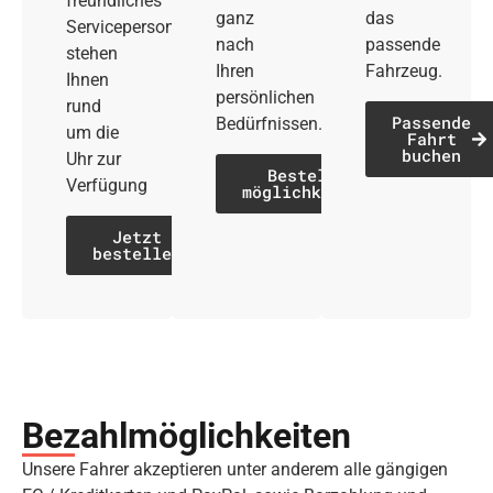
freundliches
ganz
das
Servicepersonal
nach
passende
stehen
Ihren
Fahrzeug.
Ihnen
persönlichen
rund
Passende
Bedürfnissen.
um die
Fahrt
buchen
Uhr zur
Bestell­
Verfügung
möglichkeiten
Jetzt
bestellen
Bezahl­möglich­keiten
Unsere Fahrer akzeptieren unter anderem alle gängigen