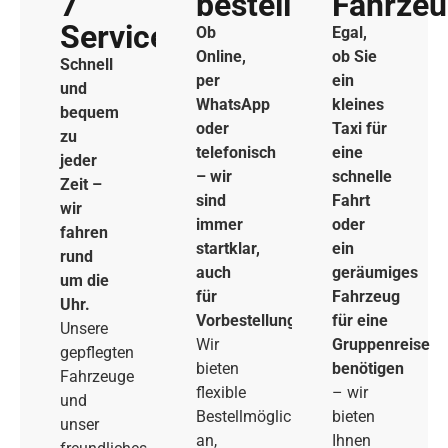
7
bestellen
Fahrze
Service
Ob
Egal,
Online,
ob Sie
Schnell
per
ein
und
WhatsApp
kleines
bequem
oder
Taxi für
zu
telefonisch
eine
jeder
– wir
schnelle
Zeit –
sind
Fahrt
wir
immer
oder
fahren
startklar,
ein
rund
auch
geräumiges
um die
für
Fahrzeug
Uhr.
Vorbestellungen.
für eine
Unsere
Wir
Gruppenreise
gepflegten
bieten
benötigen
Fahrzeuge
flexible
– wir
und
Bestellmöglichkeiten
bieten
unser
an,
Ihnen