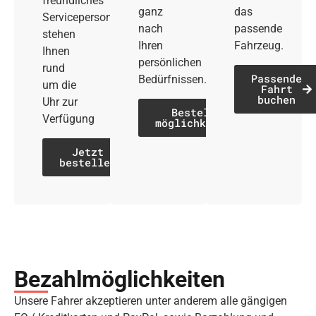
freundliches
ganz
das
Servicepersonal
nach
passende
stehen
Ihren
Fahrzeug.
Ihnen
persönlichen
rund
Passende
Bedürfnissen.
um die
Fahrt
buchen
Uhr zur
Bestell­
Verfügung
möglichkeiten
Jetzt
bestellen
Bezahl­möglich­keiten
Unsere Fahrer akzeptieren unter anderem alle gängigen