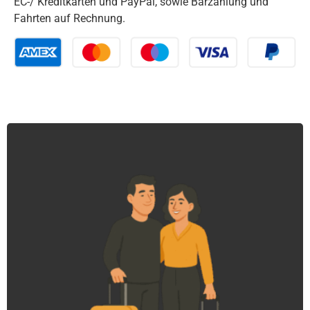
EC-/ Kreditkarten und PayPal, sowie Barzahlung und
Fahrten auf Rechnung.