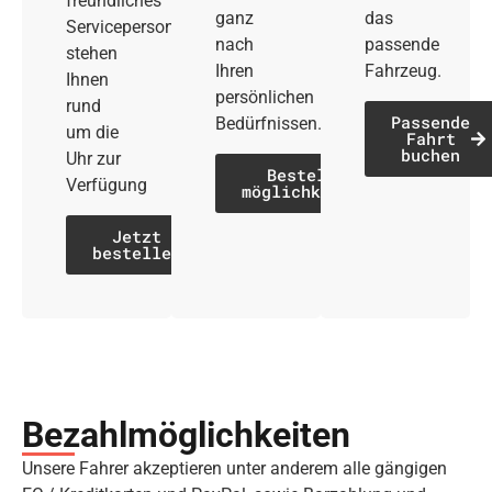
freundliches
ganz
das
Servicepersonal
nach
passende
stehen
Ihren
Fahrzeug.
Ihnen
persönlichen
rund
Passende
Bedürfnissen.
um die
Fahrt
buchen
Uhr zur
Bestell­
Verfügung
möglichkeiten
Jetzt
bestellen
Bezahl­möglich­keiten
Unsere Fahrer akzeptieren unter anderem alle gängigen