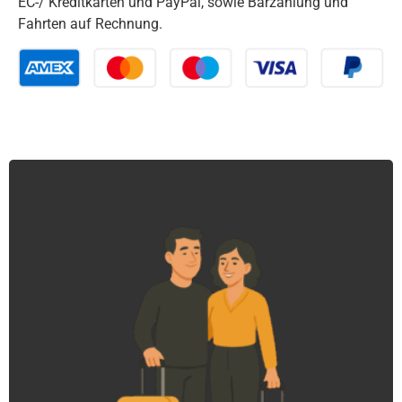
EC-/ Kreditkarten und PayPal, sowie Barzahlung und
Fahrten auf Rechnung.