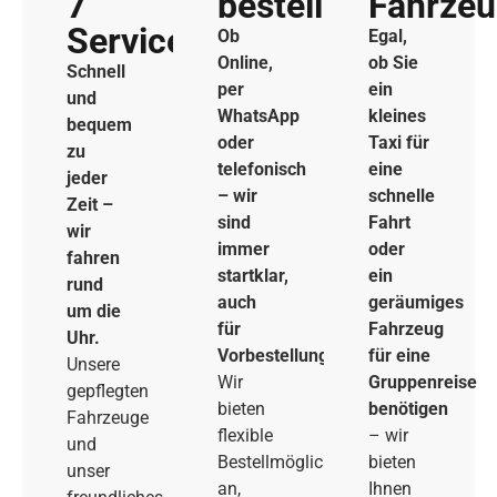
7
bestellen
Fahrze
Service
Ob
Egal,
Online,
ob Sie
Schnell
per
ein
und
WhatsApp
kleines
bequem
oder
Taxi für
zu
telefonisch
eine
jeder
– wir
schnelle
Zeit –
sind
Fahrt
wir
immer
oder
fahren
startklar,
ein
rund
auch
geräumiges
um die
für
Fahrzeug
Uhr.
Vorbestellungen.
für eine
Unsere
Wir
Gruppenreise
gepflegten
bieten
benötigen
Fahrzeuge
flexible
– wir
und
Bestellmöglichkeiten
bieten
unser
an,
Ihnen