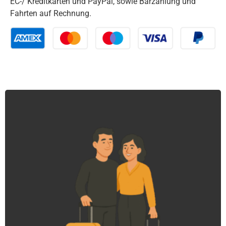
EC-/ Kreditkarten und PayPal, sowie Barzahlung und
Fahrten auf Rechnung.