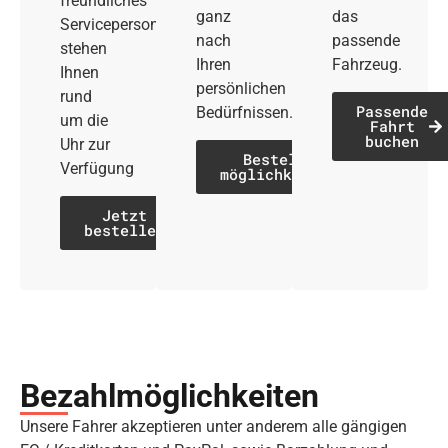
freundliches
ganz
das
Servicepersonal
nach
passende
stehen
Ihren
Fahrzeug.
Ihnen
persönlichen
rund
Passende
Bedürfnissen.
um die
Fahrt
buchen
Uhr zur
Bestell­
Verfügung
möglichkeiten
Jetzt
bestellen
Bezahl­möglich­keiten
Unsere Fahrer akzeptieren unter anderem alle gängigen