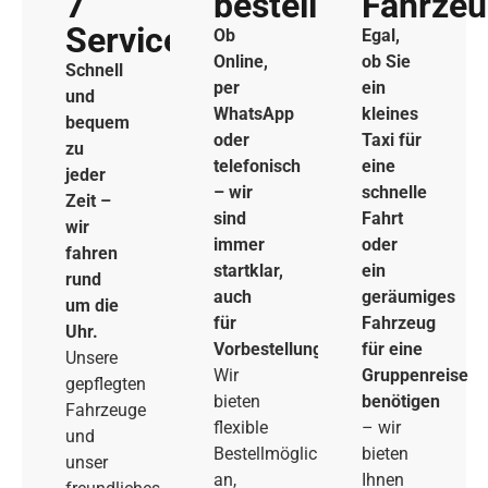
7
bestellen
Fahrze
Service
Ob
Egal,
Online,
ob Sie
Schnell
per
ein
und
WhatsApp
kleines
bequem
oder
Taxi für
zu
telefonisch
eine
jeder
– wir
schnelle
Zeit –
sind
Fahrt
wir
immer
oder
fahren
startklar,
ein
rund
auch
geräumiges
um die
für
Fahrzeug
Uhr.
Vorbestellungen.
für eine
Unsere
Wir
Gruppenreise
gepflegten
bieten
benötigen
Fahrzeuge
flexible
– wir
und
Bestellmöglichkeiten
bieten
unser
an,
Ihnen