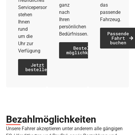
freundliches
ganz
das
Servicepersonal
nach
passende
stehen
Ihren
Fahrzeug.
Ihnen
persönlichen
rund
Passende
Bedürfnissen.
um die
Fahrt
buchen
Uhr zur
Bestell­
Verfügung
möglichkeiten
Jetzt
bestellen
Bezahl­möglich­keiten
Unsere Fahrer akzeptieren unter anderem alle gängigen