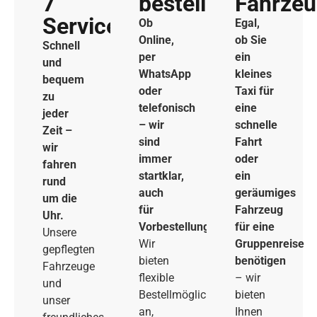
7
bestellen
Fahrze
Service
Ob
Egal,
Online,
ob Sie
Schnell
per
ein
und
WhatsApp
kleines
bequem
oder
Taxi für
zu
telefonisch
eine
jeder
– wir
schnelle
Zeit –
sind
Fahrt
wir
immer
oder
fahren
startklar,
ein
rund
auch
geräumiges
um die
für
Fahrzeug
Uhr.
Vorbestellungen.
für eine
Unsere
Wir
Gruppenreise
gepflegten
bieten
benötigen
Fahrzeuge
flexible
– wir
und
Bestellmöglichkeiten
bieten
unser
an,
Ihnen