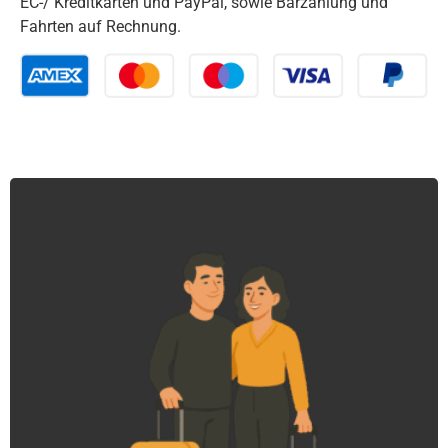
EC-/ Kreditkarten und PayPal, sowie Barzahlung und
Fahrten auf Rechnung.