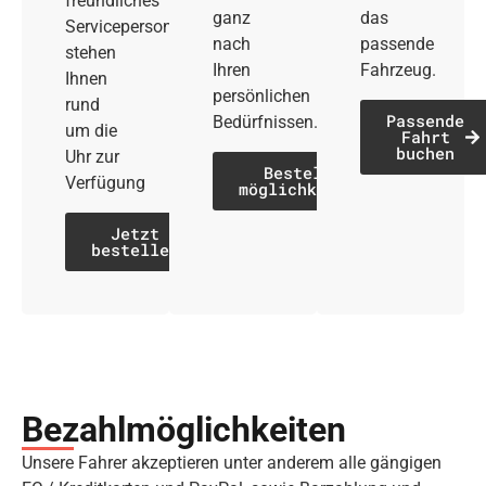
freundliches
ganz
das
Servicepersonal
nach
passende
stehen
Ihren
Fahrzeug.
Ihnen
persönlichen
rund
Passende
Bedürfnissen.
um die
Fahrt
buchen
Uhr zur
Bestell­
Verfügung
möglichkeiten
Jetzt
bestellen
Bezahl­möglich­keiten
Unsere Fahrer akzeptieren unter anderem alle gängigen