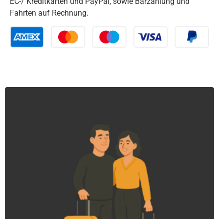
EC-/ Kreditkarten und PayPal, sowie Barzahlung und
Fahrten auf Rechnung.