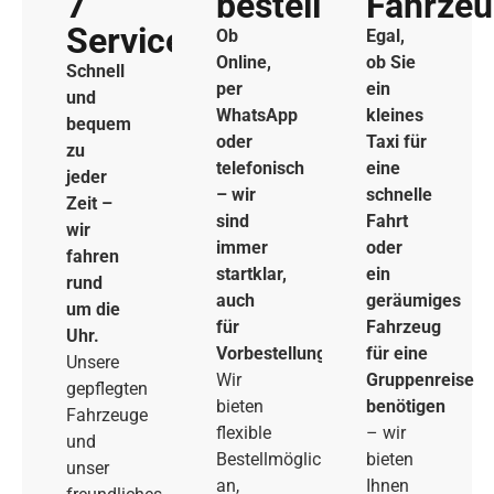
7
bestellen
Fahrze
Service
Ob
Egal,
Online,
ob Sie
Schnell
per
ein
und
WhatsApp
kleines
bequem
oder
Taxi für
zu
telefonisch
eine
jeder
– wir
schnelle
Zeit –
sind
Fahrt
wir
immer
oder
fahren
startklar,
ein
rund
auch
geräumiges
um die
für
Fahrzeug
Uhr.
Vorbestellungen.
für eine
Unsere
Wir
Gruppenreise
gepflegten
bieten
benötigen
Fahrzeuge
flexible
– wir
und
Bestellmöglichkeiten
bieten
unser
an,
Ihnen