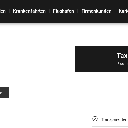
len
Krankenfahrten
Flughafen
Firmenkunden
Kuri
Tax
Esch
n
Transparenter 