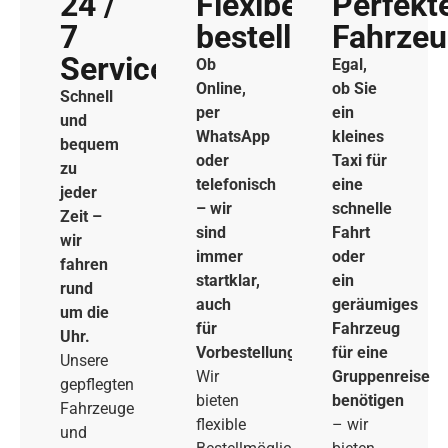
24 /
Flexibel
Perfekt
7
bestellen
Fahrze
Service
Ob
Egal,
Online,
ob Sie
Schnell
per
ein
und
WhatsApp
kleines
bequem
oder
Taxi für
zu
telefonisch
eine
jeder
– wir
schnelle
Zeit –
sind
Fahrt
wir
immer
oder
fahren
startklar,
ein
rund
auch
geräumiges
um die
für
Fahrzeug
Uhr.
Vorbestellungen.
für eine
Unsere
Wir
Gruppenreise
gepflegten
bieten
benötigen
Fahrzeuge
flexible
– wir
und