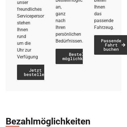
Bestellmöglichkeiten
bieten
unser
an,
Ihnen
freundliches
ganz
das
Servicepersonal
nach
passende
stehen
Ihren
Fahrzeug.
Ihnen
persönlichen
rund
Passende
Bedürfnissen.
um die
Fahrt
buchen
Uhr zur
Bestell­
Verfügung
möglichkeiten
Jetzt
bestellen
Bezahl­möglich­keiten