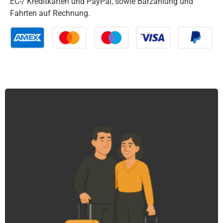
EC-/ Kreditkarten und PayPal, sowie Barzahlung und
Fahrten auf Rechnung.