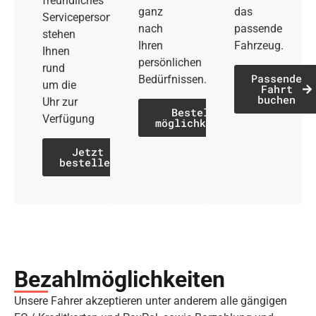
freundliches
ganz
das
Servicepersonal
nach
passende
stehen
Ihren
Fahrzeug.
Ihnen
persönlichen
rund
Passende
Bedürfnissen.
um die
Fahrt
buchen
Uhr zur
Bestell­
Verfügung
möglichkeiten
Jetzt
bestellen
Bezahl­möglich­keiten
Unsere Fahrer akzeptieren unter anderem alle gängigen