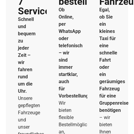
7
bestellen
Fahrze
Service
Ob
Egal,
Online,
ob Sie
Schnell
per
ein
und
WhatsApp
kleines
bequem
oder
Taxi für
zu
telefonisch
eine
jeder
– wir
schnelle
Zeit –
sind
Fahrt
wir
immer
oder
fahren
startklar,
ein
rund
auch
geräumiges
um die
für
Fahrzeug
Uhr.
Vorbestellungen.
für eine
Unsere
Wir
Gruppenreise
gepflegten
bieten
benötigen
Fahrzeuge
flexible
– wir
und
Bestellmöglichkeiten
bieten
unser
an,
Ihnen