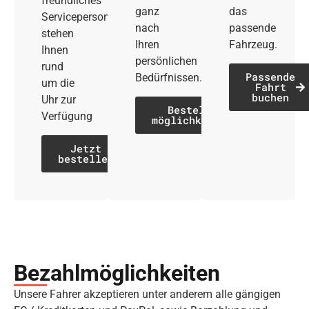
freundliches
ganz
das
Servicepersonal
nach
passende
stehen
Ihren
Fahrzeug.
Ihnen
persönlichen
rund
Passende
Bedürfnissen.
um die
Fahrt
buchen
Uhr zur
Bestell­
Verfügung
möglichkeiten
Jetzt
bestellen
Bezahl­möglich­keiten
Unsere Fahrer akzeptieren unter anderem alle gängigen