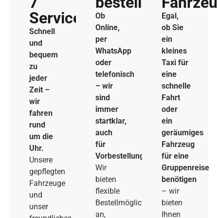
7
bestellen
Fahrze
Service
Ob
Egal,
Online,
ob Sie
Schnell
per
ein
und
WhatsApp
kleines
bequem
oder
Taxi für
zu
telefonisch
eine
jeder
– wir
schnelle
Zeit –
sind
Fahrt
wir
immer
oder
fahren
startklar,
ein
rund
auch
geräumiges
um die
für
Fahrzeug
Uhr.
Vorbestellungen.
für eine
Unsere
Wir
Gruppenreise
gepflegten
bieten
benötigen
Fahrzeuge
flexible
– wir
und
Bestellmöglichkeiten
bieten
unser
an,
Ihnen