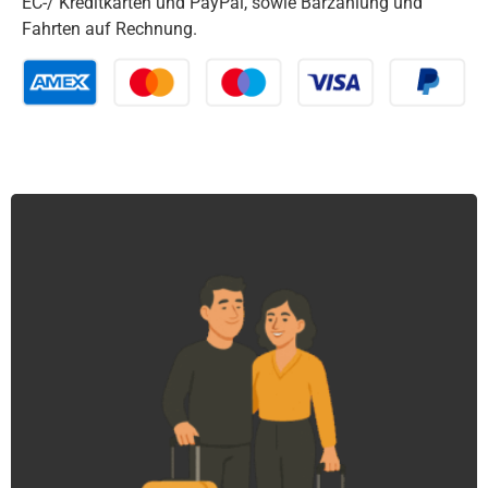
EC-/ Kreditkarten und PayPal, sowie Barzahlung und
Fahrten auf Rechnung.