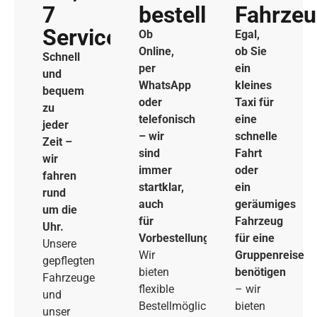
7
bestellen
Fahrze
Service
Ob
Egal,
Online,
ob Sie
Schnell
per
ein
und
WhatsApp
kleines
bequem
oder
Taxi für
zu
telefonisch
eine
jeder
– wir
schnelle
Zeit –
sind
Fahrt
wir
immer
oder
fahren
startklar,
ein
rund
auch
geräumiges
um die
für
Fahrzeug
Uhr.
Vorbestellungen.
für eine
Unsere
Wir
Gruppenreise
gepflegten
bieten
benötigen
Fahrzeuge
flexible
– wir
und
Bestellmöglichkeiten
bieten
unser