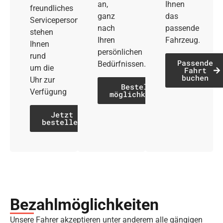
an,
Ihnen
freundliches
ganz
das
Servicepersonal
nach
passende
stehen
Ihren
Fahrzeug.
Ihnen
persönlichen
rund
Passende
Bedürfnissen.
um die
Fahrt
buchen
Uhr zur
Bestell­
Verfügung
möglichkeiten
Jetzt
bestellen
Bezahl­möglich­keiten
Unsere Fahrer akzeptieren unter anderem alle gängigen