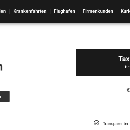
len
Krankenfahrten
Flughafen
Firmenkunden
Kuri
Tax
m
He
€
n
Transparenter 