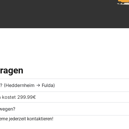
Fragen
te? (Heddernheim → Fulda)
a
kostet 299.99€
mwegen?
rne jederzeit kontaktieren!