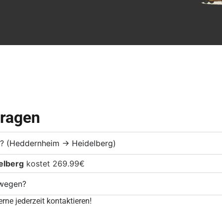
Fragen
te? (Heddernheim → Heidelberg)
elberg
kostet 269.99€
mwegen?
rne jederzeit kontaktieren!