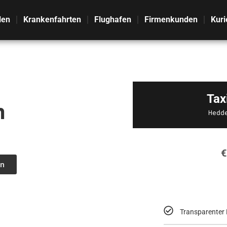
len
Krankenfahrten
Flughafen
Firmenkunden
Kuri
Tax
m
Hedd
€
n
Transparenter 