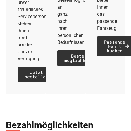
Bestellmöglichkeiten
bieten
unser
an,
Ihnen
freundliches
ganz
das
Servicepersonal
nach
passende
stehen
Ihren
Fahrzeug.
Ihnen
persönlichen
rund
Passende
Bedürfnissen.
um die
Fahrt
buchen
Uhr zur
Bestell­
Verfügung
möglichkeiten
Jetzt
bestellen
Bezahl­möglich­keiten