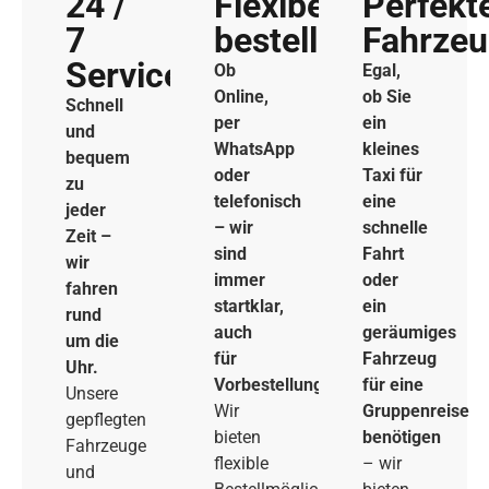
24 /
Flexibel
Perfekt
7
bestellen
Fahrze
Service
Ob
Egal,
Online,
ob Sie
Schnell
per
ein
und
WhatsApp
kleines
bequem
oder
Taxi für
zu
telefonisch
eine
jeder
– wir
schnelle
Zeit –
sind
Fahrt
wir
immer
oder
fahren
startklar,
ein
rund
auch
geräumiges
um die
für
Fahrzeug
Uhr.
Vorbestellungen.
für eine
Unsere
Wir
Gruppenreise
gepflegten
bieten
benötigen
Fahrzeuge
flexible
– wir
und