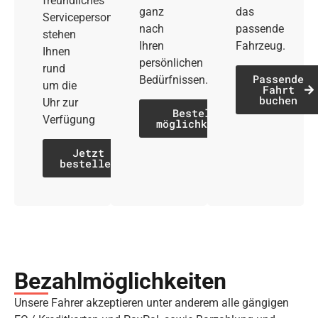
freundliches
ganz
das
Servicepersonal
nach
passende
stehen
Ihren
Fahrzeug.
Ihnen
persönlichen
rund
Passende
Bedürfnissen.
um die
Fahrt
buchen
Uhr zur
Bestell­
Verfügung
möglichkeiten
Jetzt
bestellen
Bezahl­möglich­keiten
Unsere Fahrer akzeptieren unter anderem alle gängigen