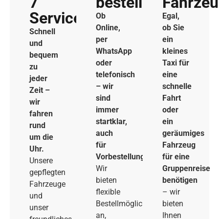
7
bestellen
Fahrze
Service
Ob
Egal,
Online,
ob Sie
Schnell
per
ein
und
WhatsApp
kleines
bequem
oder
Taxi für
zu
telefonisch
eine
jeder
– wir
schnelle
Zeit –
sind
Fahrt
wir
immer
oder
fahren
startklar,
ein
rund
auch
geräumiges
um die
für
Fahrzeug
Uhr.
Vorbestellungen.
für eine
Unsere
Wir
Gruppenreise
gepflegten
bieten
benötigen
Fahrzeuge
flexible
– wir
und
Bestellmöglichkeiten
bieten
unser
an,
Ihnen