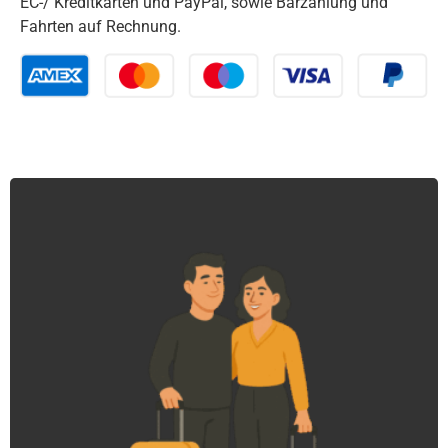
EC-/ Kreditkarten und PayPal, sowie Barzahlung und
Fahrten auf Rechnung.