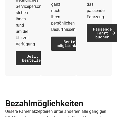
freundliches
ganz
das
Servicepersonal
nach
passende
stehen
Ihren
Fahrzeug.
Ihnen
persönlichen
rund
Passende
Bedürfnissen.
um die
Fahrt
buchen
Uhr zur
Bestell­
Verfügung
möglichkeiten
Jetzt
bestellen
Bezahl­möglich­keiten
Unsere Fahrer akzeptieren unter anderem alle gängigen