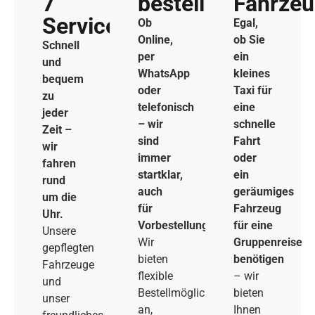
7
bestellen
Fahrze
Service
Ob
Egal,
Online,
ob Sie
Schnell
per
ein
und
WhatsApp
kleines
bequem
oder
Taxi für
zu
telefonisch
eine
jeder
– wir
schnelle
Zeit –
sind
Fahrt
wir
immer
oder
fahren
startklar,
ein
rund
auch
geräumiges
um die
für
Fahrzeug
Uhr.
Vorbestellungen.
für eine
Unsere
Wir
Gruppenreise
gepflegten
bieten
benötigen
Fahrzeuge
flexible
– wir
und
Bestellmöglichkeiten
bieten
unser
an,
Ihnen