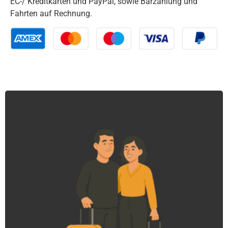
EC-/ Kreditkarten und PayPal, sowie Barzahlung und
Fahrten auf Rechnung.