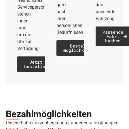
freundliches
ganz
das
Servicepersonal
nach
passende
stehen
Ihren
Fahrzeug.
Ihnen
persönlichen
rund
Passende
Bedürfnissen.
um die
Fahrt
buchen
Uhr zur
Bestell­
Verfügung
möglichkeiten
Jetzt
bestellen
Bezahl­möglich­keiten
Unsere Fahrer akzeptieren unter anderem alle gängigen