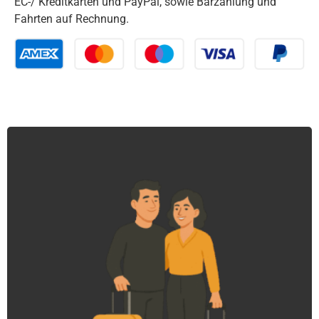
EC-/ Kreditkarten und PayPal, sowie Barzahlung und
Fahrten auf Rechnung.