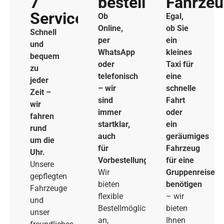
7
bestellen
Fahrze
Service
Ob
Egal,
Online,
ob Sie
Schnell
per
ein
und
WhatsApp
kleines
bequem
oder
Taxi für
zu
telefonisch
eine
jeder
– wir
schnelle
Zeit –
sind
Fahrt
wir
immer
oder
fahren
startklar,
ein
rund
auch
geräumiges
um die
für
Fahrzeug
Uhr.
Vorbestellungen.
für eine
Unsere
Wir
Gruppenreise
gepflegten
bieten
benötigen
Fahrzeuge
flexible
– wir
und
Bestellmöglichkeiten
bieten
unser
an,
Ihnen