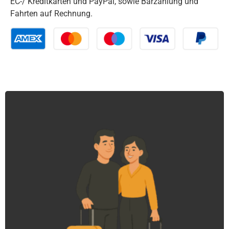
EC-/ Kreditkarten und PayPal, sowie Barzahlung und
Fahrten auf Rechnung.