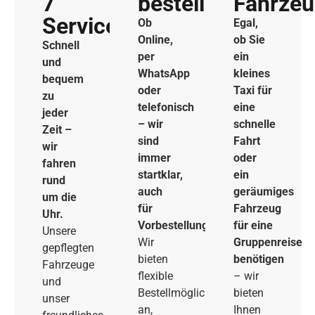
7
bestellen
Fahrze
Service
Ob
Egal,
Online,
ob Sie
Schnell
per
ein
und
WhatsApp
kleines
bequem
oder
Taxi für
zu
telefonisch
eine
jeder
– wir
schnelle
Zeit –
sind
Fahrt
wir
immer
oder
fahren
startklar,
ein
rund
auch
geräumiges
um die
für
Fahrzeug
Uhr.
Vorbestellungen.
für eine
Unsere
Wir
Gruppenreise
gepflegten
bieten
benötigen
Fahrzeuge
flexible
– wir
und
Bestellmöglichkeiten
bieten
unser
an,
Ihnen