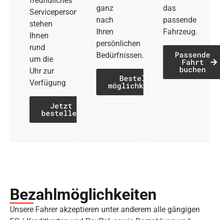
freundliches
ganz
das
Servicepersonal
nach
passende
stehen
Ihren
Fahrzeug.
Ihnen
persönlichen
rund
Passende
Bedürfnissen.
um die
Fahrt
buchen
Uhr zur
Bestell­
Verfügung
möglichkeiten
Jetzt
bestellen
Bezahl­möglich­keiten
Unsere Fahrer akzeptieren unter anderem alle gängigen