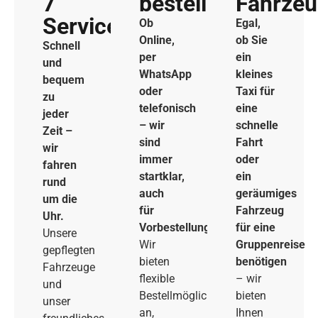
7
bestellen
Fahrze
Service
Ob
Egal,
Online,
ob Sie
Schnell
per
ein
und
WhatsApp
kleines
bequem
oder
Taxi für
zu
telefonisch
eine
jeder
– wir
schnelle
Zeit –
sind
Fahrt
wir
immer
oder
fahren
startklar,
ein
rund
auch
geräumiges
um die
für
Fahrzeug
Uhr.
Vorbestellungen.
für eine
Unsere
Wir
Gruppenreise
gepflegten
bieten
benötigen
Fahrzeuge
flexible
– wir
und
Bestellmöglichkeiten
bieten
unser
an,
Ihnen