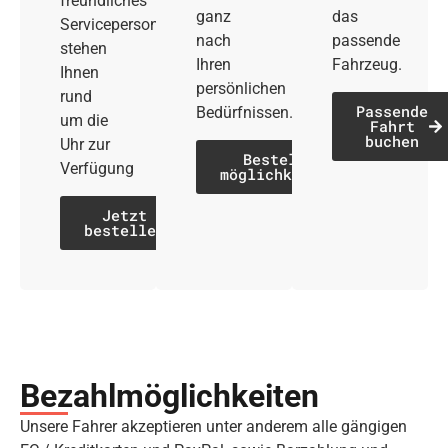
freundliches
ganz
das
Servicepersonal
nach
passende
stehen
Ihren
Fahrzeug.
Ihnen
persönlichen
rund
Passende
Bedürfnissen.
um die
Fahrt
buchen
Uhr zur
Bestell­
Verfügung
möglichkeiten
Jetzt
bestellen
Bezahl­möglich­keiten
Unsere Fahrer akzeptieren unter anderem alle gängigen