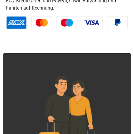
EC-/ Kreditkarten und PayPal, sowie Barzahlung und
Fahrten auf Rechnung.