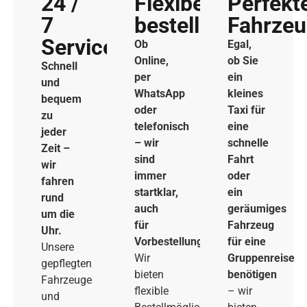
24 /
Flexibel
Perfekt
7
bestellen
Fahrze
Service
Ob
Egal,
Online,
ob Sie
Schnell
per
ein
und
WhatsApp
kleines
bequem
oder
Taxi für
zu
telefonisch
eine
jeder
– wir
schnelle
Zeit –
sind
Fahrt
wir
immer
oder
fahren
startklar,
ein
rund
auch
geräumiges
um die
für
Fahrzeug
Uhr.
Vorbestellungen.
für eine
Unsere
Wir
Gruppenreise
gepflegten
bieten
benötigen
Fahrzeuge
flexible
– wir
und