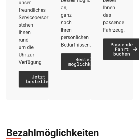
Bestellmöglichkeiten
bieten
unser
an,
Ihnen
freundliches
ganz
das
Servicepersonal
nach
passende
stehen
Ihren
Fahrzeug.
Ihnen
persönlichen
rund
Passende
Bedürfnissen.
um die
Fahrt
buchen
Uhr zur
Bestell­
Verfügung
möglichkeiten
Jetzt
bestellen
Bezahl­möglich­keiten