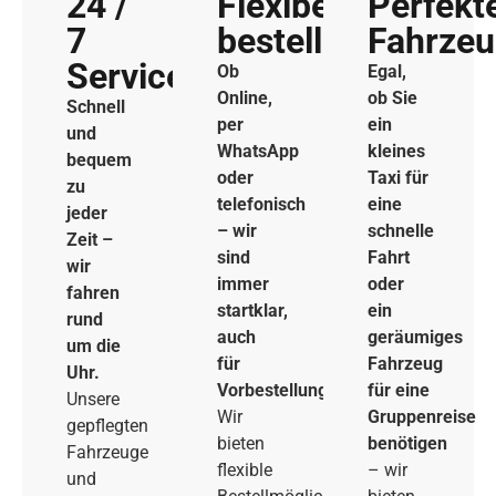
24 /
Flexibel
Perfekt
7
bestellen
Fahrze
Service
Ob
Egal,
Online,
ob Sie
Schnell
per
ein
und
WhatsApp
kleines
bequem
oder
Taxi für
zu
telefonisch
eine
jeder
– wir
schnelle
Zeit –
sind
Fahrt
wir
immer
oder
fahren
startklar,
ein
rund
auch
geräumiges
um die
für
Fahrzeug
Uhr.
Vorbestellungen.
für eine
Unsere
Wir
Gruppenreise
gepflegten
bieten
benötigen
Fahrzeuge
flexible
– wir
und