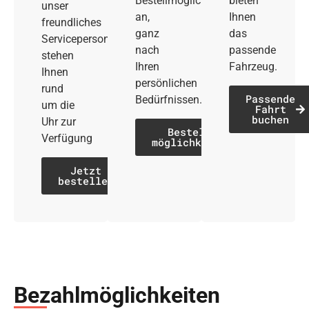
Bestellmöglichkeiten
bieten
unser
an,
Ihnen
freundliches
ganz
das
Servicepersonal
nach
passende
stehen
Ihren
Fahrzeug.
Ihnen
persönlichen
rund
Passende
Bedürfnissen.
um die
Fahrt
buchen
Uhr zur
Bestell­
Verfügung
möglichkeiten
Jetzt
bestellen
Bezahl­möglich­keiten