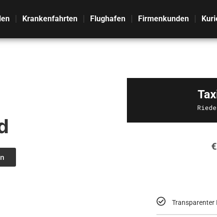
len
Krankenfahrten
Flughafen
Firmenkunden
Kuri
Tax
Riede
d
€
n
Transparenter 