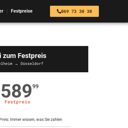
069 73 30 30
er
Festpreise
i zum Festpreis
elheim → Düsseldorf
589
99
Festpreis
Preis: Immer wissen, was Sie zahlen