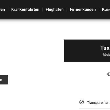
len
Krankenfahrten
Flughafen
Firmenkunden
Kuri
Tax
Röd
€
n
Transparenter 