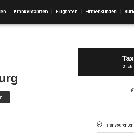
len
Krankenfahrten
Flughafen
Firmenkunden
Kuri
Tax
Seck
urg
€
n
Transparenter 