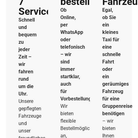
7
bestellen
Fahrze
Service
Ob
Egal,
Online,
ob Sie
Schnell
per
ein
und
WhatsApp
kleines
bequem
oder
Taxi für
zu
telefonisch
eine
jeder
– wir
schnelle
Zeit –
sind
Fahrt
wir
immer
oder
fahren
startklar,
ein
rund
auch
geräumiges
um die
für
Fahrzeug
Uhr.
Vorbestellungen.
für eine
Unsere
Wir
Gruppenreise
gepflegten
bieten
benötigen
Fahrzeuge
flexible
– wir
und
Bestellmöglichkeiten
bieten
unser
an,
Ihnen