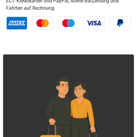
EC-/ Kreditkarten und PayPal, sowie Barzahlung und
Fahrten auf Rechnung.