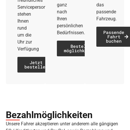
freundliches
ganz
das
Servicepersonal
nach
passende
stehen
Ihren
Fahrzeug.
Ihnen
persönlichen
rund
Passende
Bedürfnissen.
um die
Fahrt
buchen
Uhr zur
Bestell­
Verfügung
möglichkeiten
Jetzt
bestellen
Bezahl­möglich­keiten
Unsere Fahrer akzeptieren unter anderem alle gängigen