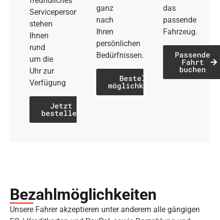
freundliches
ganz
das
Servicepersonal
nach
passende
stehen
Ihren
Fahrzeug.
Ihnen
persönlichen
rund
Passende
Bedürfnissen.
um die
Fahrt
buchen
Uhr zur
Bestell­
Verfügung
möglichkeiten
Jetzt
bestellen
Bezahl­möglich­keiten
Unsere Fahrer akzeptieren unter anderem alle gängigen