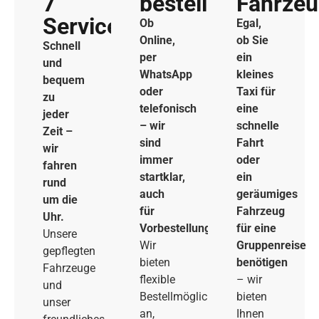
7
bestellen
Fahrze
Service
Ob
Egal,
Online,
ob Sie
Schnell
per
ein
und
WhatsApp
kleines
bequem
oder
Taxi für
zu
telefonisch
eine
jeder
– wir
schnelle
Zeit –
sind
Fahrt
wir
immer
oder
fahren
startklar,
ein
rund
auch
geräumiges
um die
für
Fahrzeug
Uhr.
Vorbestellungen.
für eine
Unsere
Wir
Gruppenreise
gepflegten
bieten
benötigen
Fahrzeuge
flexible
– wir
und
Bestellmöglichkeiten
bieten
unser
an,
Ihnen