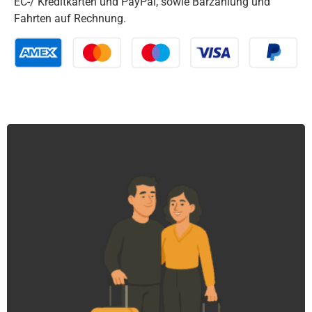
EC-/ Kreditkarten und PayPal, sowie Barzahlung und
Fahrten auf Rechnung.