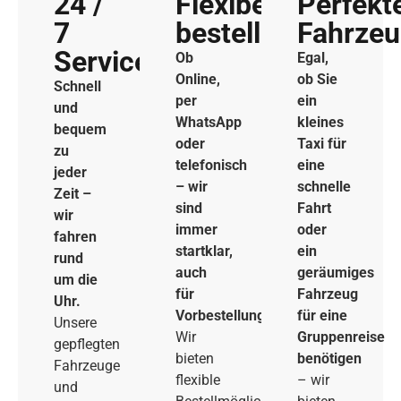
24 /
Flexibel
Perfekt
7
bestellen
Fahrze
Service
Ob
Egal,
Online,
ob Sie
Schnell
per
ein
und
WhatsApp
kleines
bequem
oder
Taxi für
zu
telefonisch
eine
jeder
– wir
schnelle
Zeit –
sind
Fahrt
wir
immer
oder
fahren
startklar,
ein
rund
auch
geräumiges
um die
für
Fahrzeug
Uhr.
Vorbestellungen.
für eine
Unsere
Wir
Gruppenreise
gepflegten
bieten
benötigen
Fahrzeuge
flexible
– wir
und