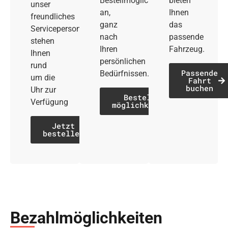
Bestellmöglichkeiten
bieten
unser
an,
Ihnen
freundliches
ganz
das
Servicepersonal
nach
passende
stehen
Ihren
Fahrzeug.
Ihnen
persönlichen
rund
Passende
Bedürfnissen.
um die
Fahrt
buchen
Uhr zur
Bestell­
Verfügung
möglichkeiten
Jetzt
bestellen
Bezahl­möglich­keiten