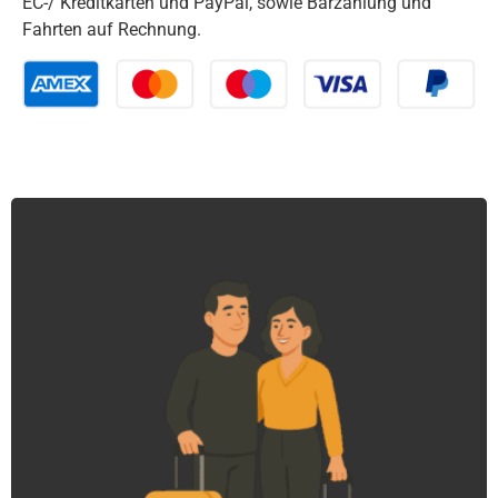
EC-/ Kreditkarten und PayPal, sowie Barzahlung und
Fahrten auf Rechnung.