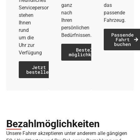
freundliches
ganz
das
Servicepersonal
nach
passende
stehen
Ihren
Fahrzeug.
Ihnen
persönlichen
rund
Passende
Bedürfnissen.
um die
Fahrt
buchen
Uhr zur
Bestell­
Verfügung
möglichkeiten
Jetzt
bestellen
Bezahl­möglich­keiten
Unsere Fahrer akzeptieren unter anderem alle gängigen