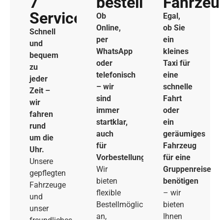
7
bestellen
Fahrze
Service
Ob
Egal,
Online,
ob Sie
Schnell
per
ein
und
WhatsApp
kleines
bequem
oder
Taxi für
zu
telefonisch
eine
jeder
– wir
schnelle
Zeit –
sind
Fahrt
wir
immer
oder
fahren
startklar,
ein
rund
auch
geräumiges
um die
für
Fahrzeug
Uhr.
Vorbestellungen.
für eine
Unsere
Wir
Gruppenreise
gepflegten
bieten
benötigen
Fahrzeuge
flexible
– wir
und
Bestellmöglichkeiten
bieten
unser
an,
Ihnen