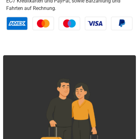
EC-/ Kreditkarten und PayPal, sowie Barzahlung und
Fahrten auf Rechnung.