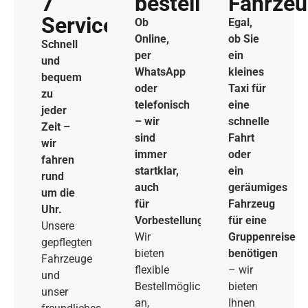
7
bestellen
Fahrze
Service
Ob
Egal,
Online,
ob Sie
Schnell
per
ein
und
WhatsApp
kleines
bequem
oder
Taxi für
zu
telefonisch
eine
jeder
– wir
schnelle
Zeit –
sind
Fahrt
wir
immer
oder
fahren
startklar,
ein
rund
auch
geräumiges
um die
für
Fahrzeug
Uhr.
Vorbestellungen.
für eine
Unsere
Wir
Gruppenreise
gepflegten
bieten
benötigen
Fahrzeuge
flexible
– wir
und
Bestellmöglichkeiten
bieten
unser
an,
Ihnen