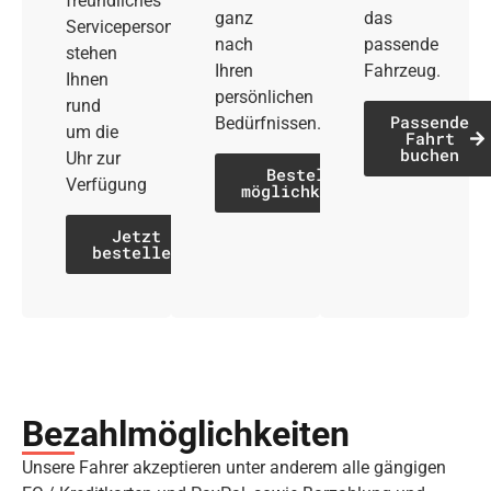
freundliches
ganz
das
Servicepersonal
nach
passende
stehen
Ihren
Fahrzeug.
Ihnen
persönlichen
rund
Passende
Bedürfnissen.
um die
Fahrt
buchen
Uhr zur
Bestell­
Verfügung
möglichkeiten
Jetzt
bestellen
Bezahl­möglich­keiten
Unsere Fahrer akzeptieren unter anderem alle gängigen