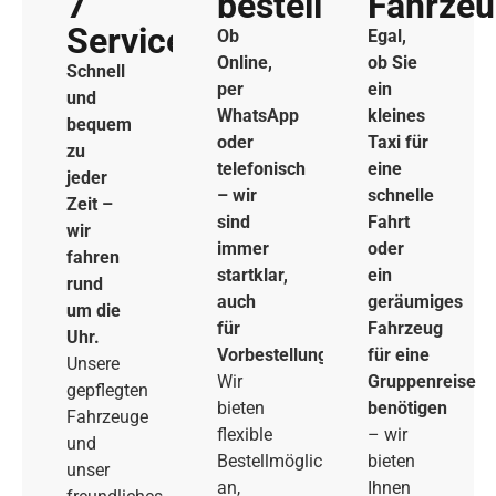
7
bestellen
Fahrze
Service
Ob
Egal,
Online,
ob Sie
Schnell
per
ein
und
WhatsApp
kleines
bequem
oder
Taxi für
zu
telefonisch
eine
jeder
– wir
schnelle
Zeit –
sind
Fahrt
wir
immer
oder
fahren
startklar,
ein
rund
auch
geräumiges
um die
für
Fahrzeug
Uhr.
Vorbestellungen.
für eine
Unsere
Wir
Gruppenreise
gepflegten
bieten
benötigen
Fahrzeuge
flexible
– wir
und
Bestellmöglichkeiten
bieten
unser
an,
Ihnen