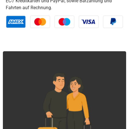
EC-/ Kreditkarten und PayPal, sowie Barzahlung und
Fahrten auf Rechnung.