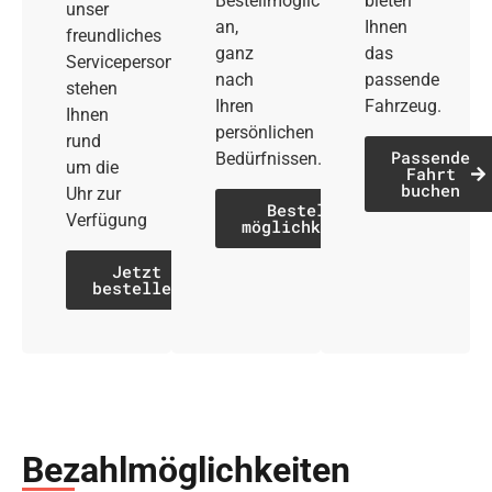
Bestellmöglichkeiten
bieten
unser
an,
Ihnen
freundliches
ganz
das
Servicepersonal
nach
passende
stehen
Ihren
Fahrzeug.
Ihnen
persönlichen
rund
Passende
Bedürfnissen.
um die
Fahrt
buchen
Uhr zur
Bestell­
Verfügung
möglichkeiten
Jetzt
bestellen
Bezahl­möglich­keiten