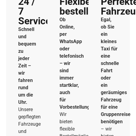
24 /
Flexibel
Perfekt
7
bestellen
Fahrze
Service
Ob
Egal,
Online,
ob Sie
Schnell
per
ein
und
WhatsApp
kleines
bequem
oder
Taxi für
zu
telefonisch
eine
jeder
– wir
schnelle
Zeit –
sind
Fahrt
wir
immer
oder
fahren
startklar,
ein
rund
auch
geräumiges
um die
für
Fahrzeug
Uhr.
Vorbestellungen.
für eine
Unsere
Wir
Gruppenreise
gepflegten
bieten
benötigen
Fahrzeuge
flexible
– wir
und