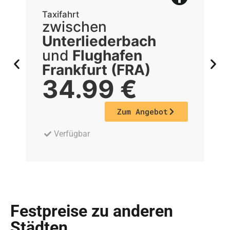
Taxifahrt
Ta
zwischen
z
Unterliederbach
U
und
Flughafen
Frankfurt (FRA)
F
34.99
€
Zum Angebot
Verfügbar
Festpreise zu anderen
Städten